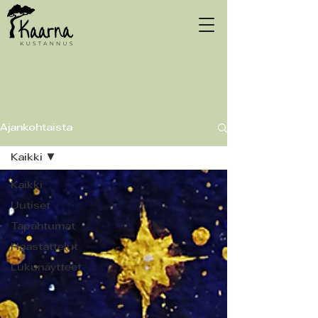
Ajankohtaista
Kaikki
Kaikki
Uutiset
Tapahtumat
Haastattelut
Lukunäytteet