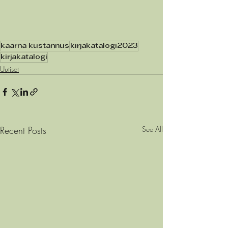
kaarna kustannus
kirjakatalogi2023
kirjakatalogi
Uutiset
Recent Posts
See All