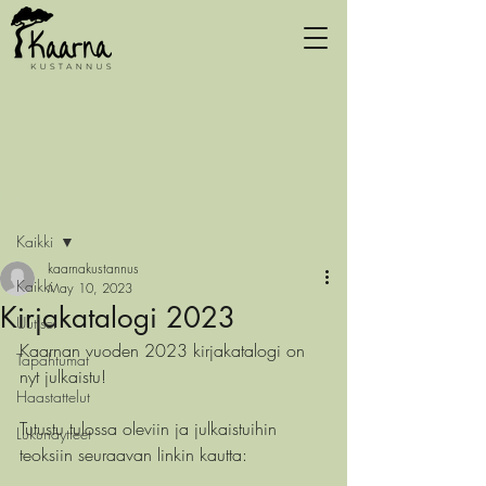
Post
Kaikki
kaarnakustannus
Kaikki
May 10, 2023
Kirjakatalogi 2023
Uutiset
Kaarnan vuoden 2023 kirjakatalogi on 
Tapahtumat
nyt julkaistu!
Haastattelut
Tutustu tulossa oleviin ja julkaistuihin 
Lukunäytteet
teoksiin seuraavan linkin kautta: