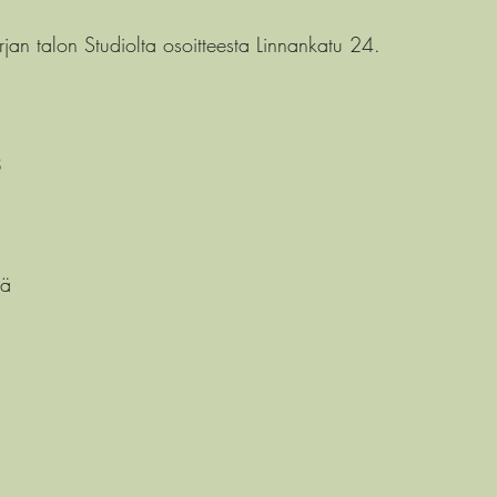
jan talon Studiolta osoitteesta Linnankatu 24.
8
sä