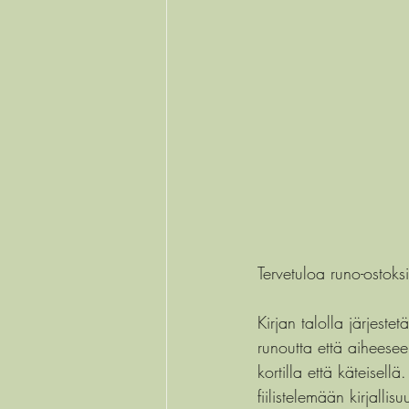
Tervetuloa runo-ostoksil
Kirjan talolla järje
runoutta että aiheeseen
kortilla että käteisel
fiilistelemään kirjalli