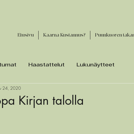
Etusivu
Kaarna Kustannus?
Puunkuoren taka
tumat
Haastattelut
Lukunäytteet
v 24, 2020
a Kirjan talolla