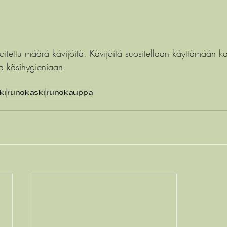
itettu määrä kävijöitä. Kävijöitä suositellaan käyttämään k
a käsihygieniaan.
ki
runokaski
runokauppa