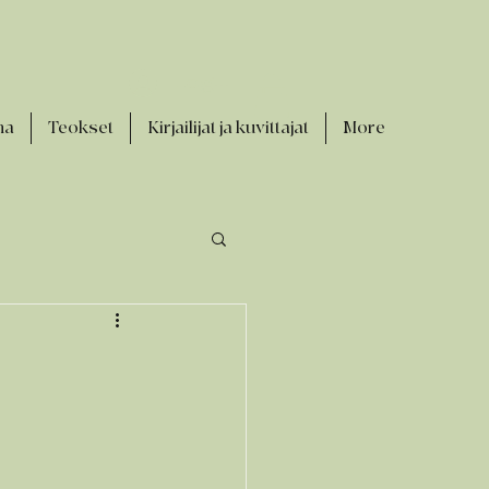
Log In
na
Teokset
Kirjailijat ja kuvittajat
More