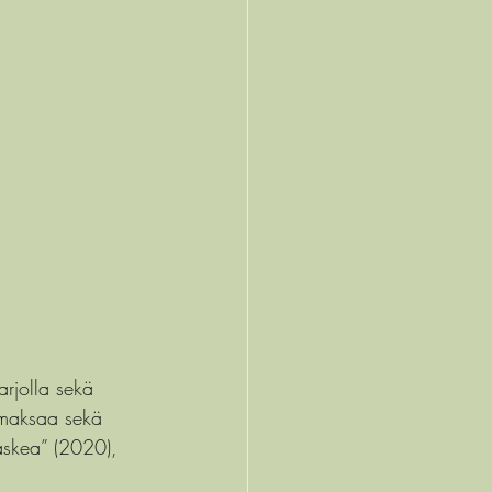
rjolla sekä 
oi maksaa sekä 
kaskea” (2020), 