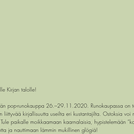
le Kirjan talolle!
stetään pop-runokauppa 26.–29.11.2020. Runokaupassa on ta
 liittyvää kirjallisuutta useilta eri kustantajilta. Ostoksia v
lä. Tule paikalle moikkaamaan kaarnalaisia, hypistelemään ”
suutta ja nauttimaan lämmin mukillinen glögiä!