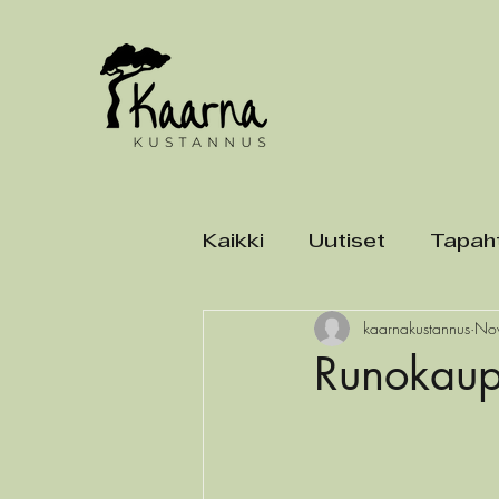
Kaikki
Uutiset
Tapah
kaarnakustannus
No
Runokaupp